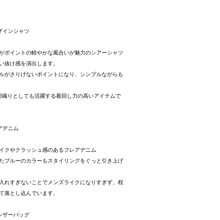
ザインシャツ
がポイントの軽やかな風合いが魅力のシアーシャツ
い抜け感を演出します。
ルがさりげないポイントになり、シンプルながらも
羽織りとしても活躍する着回し力の高いアイテムで
アデニム
イクやクラッシュ感のあるフレアデニム
たブルーのカラーもスタイリングをぐっと引き上げ
入れすぎないことでメンズライクになりすぎず、程
て落とし込んでいます。
レザーバッグ