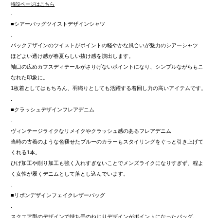
特設ページはこちら
.
■シアーバッグツイストデザインシャツ
.
バックデザインのツイストがポイントの軽やかな風合いが魅力のシアーシャツ
ほどよい透け感が春夏らしい抜け感を演出します。
袖口の広めカフスディテールがさりげないポイントになり、シンプルながらもこ
なれた印象に。
1枚着としてはもちろん、羽織りとしても活躍する着回し力の高いアイテムです。
.
■クラッシュデザインフレアデニム
.
ヴィンテージライクなリメイクやクラッシュ感のあるフレアデニム
当時の古着のような色褪せたブルーのカラーもスタイリングをぐっと引き上げて
くれる1本。
ひげ加工や削り加工も強く入れすぎないことでメンズライクになりすぎず、程よ
く女性が履くデニムとして落とし込んでいます。
.
■リボンデザインフェイクレザーバッグ
.
スクエア型のデザインで持ち手のねじりデザインがポイントになったバッグ。