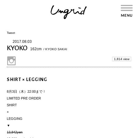
Tweet
2017.08.03
KYOKO
162cm
/ KYOKO SAKAI
1,814 view
SHIRT × LEGGING
8月3日（木）22:00まで！
LIMITED PRE ORDER
SHIRT
×
LEGGING
▼
13,842yen