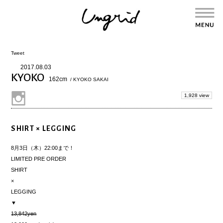
Tweet
2017.08.03
KYOKO
162cm
/ KYOKO SAKAI
1,928 view
SHIRT × LEGGING
8月3日（木）22:00まで！
LIMITED PRE ORDER
SHIRT
×
LEGGING
▼
13,842yen