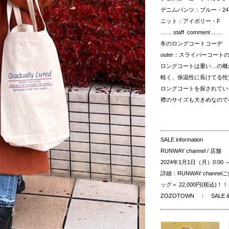
デニムパンツ：ブルー・24ｲ
ニット：アイボリー・F
…… staff comment ……
冬のロングコートコーデ
outer：スライバーコー
ロングコートは重い…の概
軽く、保温性に長けてる性
ロングコートを探されてい
襟のサイズも大きめなので
SALE information
RUNWAY channel / 
2024年1月1日（月）0:00 
詳細：RUNWAY chan
ッグ＝
22,000円(税込)
！！
ZOZOTOWN ： SALE 