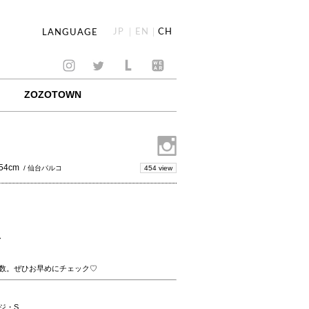
JP
EN
CH
LANGUAGE
ZOZOTOWN
54cm
454 view
/ 仙台パルコ
>
数。ぜひお早めにチェック♡
ジ・S