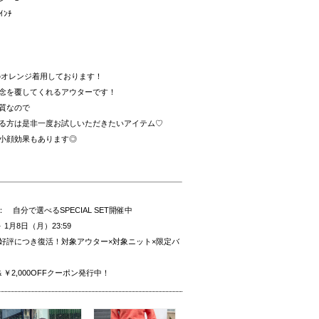
ﾝﾁ
トのオレンジ着用しております！
念を覆してくれるアウターです！
質なので
る方は是非一度お試しいただきたいアイテム♡
小顔効果もあります◎
店舗 ： 自分で選べるSPECIAL SET開催中
～ 1月8日（月）23:59
nelご好評につき復活！対象アウター×対象ニット×限定バ
& ￥2,000OFFクーポン発行中！