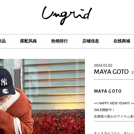
新品
搭配风格
热销排行
店铺信息
在线商城
2024.01.02
MAYA GOTO
1
MAYA GOTO
<< HAPPY NEW YEAR!!! >
SALE開催中！
在庫残り僅かのアイテム多
チェスターコート：オレン