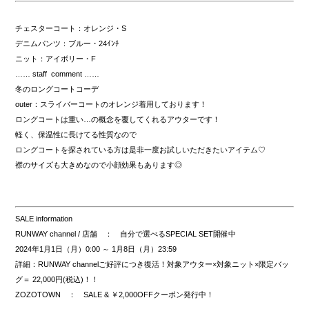
チェスターコート：オレンジ・S
デニムパンツ：ブルー・24ｲﾝﾁ
ニット：アイボリー・F
…… staff comment ……
冬のロングコートコーデ
outer：スライバーコートのオレンジ着用しております！
ロングコートは重い…の概念を覆してくれるアウターです！
軽く、保温性に長けてる性質なので
ロングコートを探されている方は是非一度お試しいただきたいアイテム♡
襟のサイズも大きめなので小顔効果もあります◎
SALE information
RUNWAY channel / 店舗 ： 自分で選べるSPECIAL SET開催中
2024年1月1日（月）0:00 ～ 1月8日（月）23:59
詳細：RUNWAY channelご好評につき復活！対象アウター×対象ニット×限定バッ
グ＝
22,000円(税込)
！！
ZOZOTOWN ： SALE & ￥2,000OFFクーポン発行中！