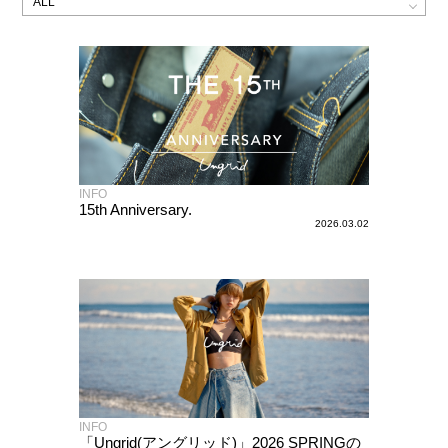
INFO
15th Anniversary.
2026.03.02
INFO
「Ungrid(アングリッド)」2026 SPRINGの