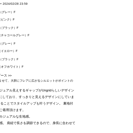
〜
2024/02/28 23:59
（グレー）F
（ピンク）F
（ブラック）F
（チャコールグレー）F
（グレー）F
（イエロー）F
（ブラック）F
（オフホワイト）F
ース >>
よせて、大胆にフレアに広がるシルエットがポイントの
ュアル見えするギャップがUngridらしいデザイン
クにしており、すっきりと見えるデザインにしていま
することでスタイルアップも叶うデザイン。 裏地付
ご着用頂けます。
カジュアルな生地感。
感。 肩紐で長さを調節できるので、身長に合わせて