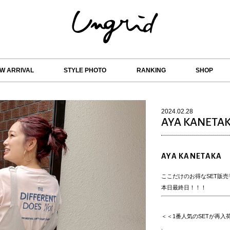
W ARRIVAL
STYLE PHOTO
RANKING
SHOP
2024.02.28
AYA KANETA
AYA KANETAKA
ここだけのお得なSET販売
本日最終日！！！
＜＜1番人気のSETが再入
.