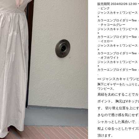
販売期間
2024/02/26 12:00
・ピンク
ジャンスカキャミワンピース
×
カラーエンブロイダリーTee
・チャコールグレー
ジャンスカキャミワンピース
×
カラーエンブロイダリーTee
・イエロー
ジャンスカキャミワンピース
×
カラーエンブロイダリーTee
・オフホワイト
ジャンスカキャミワンピース
×
カラーエンブロイダリーTee
.
<< ジャンスカキャミワンピ
胸下にギャザーをたっぷりと
ワンピース。
肩紐を太めにすることでカジ
ポイント。 胸元はVネッ
す。 切り替え位置を上に
きなので透け感を気にせず
シャカっとした風合いで、
程よくゆるっとしたサイズ
頂けます。