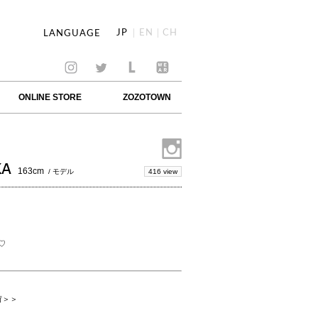
JP
EN
CH
LANGUAGE
ONLINE STORE
ZOZOTOWN
KA
163cm
416 view
/ モデル
♡
荷＞＞