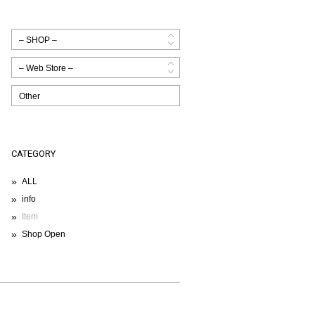
Other
CATEGORY
ALL
info
Item
Shop Open