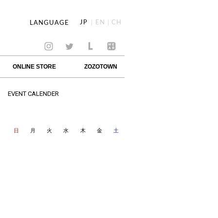
JP
EN
CH
LANGUAGE
ONLINE STORE
ZOZOTOWN
EVENT CALENDER
日
月
火
水
木
金
土
1
8
5
2
9