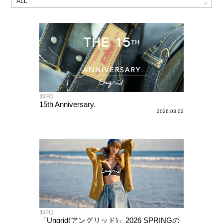
INFO
15th Anniversary.
2026.03.02
INFO
「Ungrid(アングリッド)」2026 SPRINGの