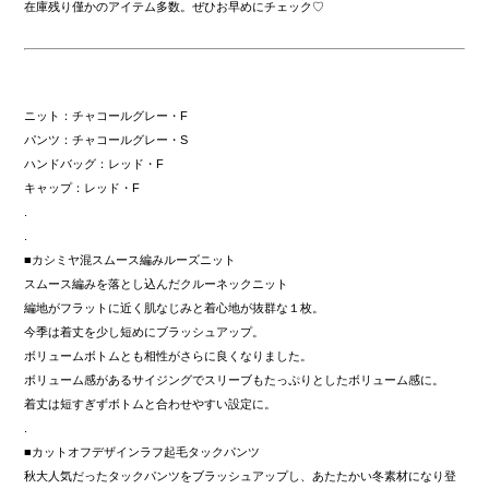
在庫残り僅かのアイテム多数。ぜひお早めにチェック♡
ニット：チャコールグレー・F
パンツ：チャコールグレー・S
ハンドバッグ：レッド・F
キャップ：レッド・F
.
.
■カシミヤ混スムース編みルーズニット
スムース編みを落とし込んだクルーネックニット
編地がフラットに近く肌なじみと着心地が抜群な１枚。
今季は着丈を少し短めにブラッシュアップ。
ボリュームボトムとも相性がさらに良くなりました。
ボリューム感があるサイジングでスリーブもたっぷりとしたボリューム感に。
着丈は短すぎずボトムと合わせやすい設定に。
.
■カットオフデザインラフ起毛タックパンツ
秋大人気だったタックパンツをブラッシュアップし、あたたかい冬素材になり登