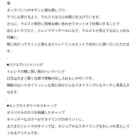
場
タックパンツのキチンと感も残しつつ、
ラフにも穿けるよう、ウエストはゴム仕様に仕上げています。
さらに、ウエスト部分に別地を縫い合わせてカットオフ仕様にすることで
ほどよいラフさと、トレンドディテールになり、ウエストが見えてもおしゃれな
印象に。
裾に向かってストンと落ちるストレートシルエットできれいに穿いていただけま
す。
.
■スクエアハンドバッグ
トレンドの横に長い形のハンドバッグ
口元は大きく開く仕様で荷物の出し入れもしやすいです。
無駄のないスタイリッシュな見た目がどんなスタイリングにもマッチし高見えさ
せます。
.
■エンブロイダリーロゴキャップ
オリジナルのロゴを刺繍したキャップ
キャッチーなカラーがスタイリングのポイントに。
まだまだトレンドのキャップは、カジュアルなスタイリングをおしゃれ見えして
くれるアイテムです。