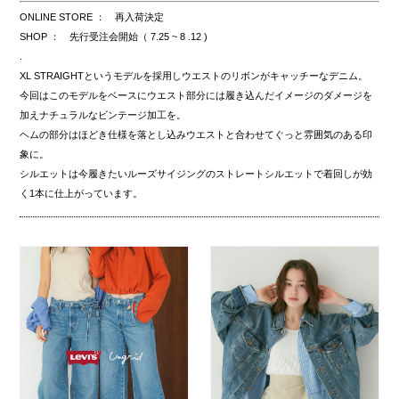
ONLINE STORE ： 再入荷決定
SHOP ： 先行受注会開始（ 7.25 ~ 8 .12 )
.
XL STRAIGHTというモデルを採用しウエストのリボンがキャッチーなデニム。
今回はこのモデルをベースにウエスト部分には履き込んだイメージのダメージを
加えナチュラルなビンテージ加工を。
ヘムの部分はほどき仕様を落とし込みウエストと合わせてぐっと雰囲気のある印
象に。
シルエットは今履きたいルーズサイジングのストレートシルエットで着回しが効
く1本に仕上がっています。