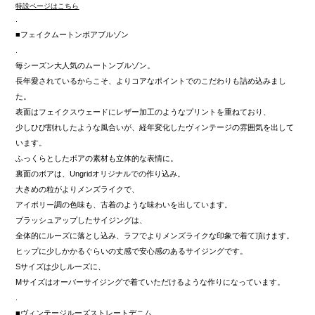
特設ページはこちら
.
■フェイクムートンボアブルゾン
.
毎シーズン大人気のムートンブルゾン。
長年愛されているからこそ、よりコアなポイントでのこだわりも詰め込みまし
た。
表面はフェイクスウェードにレザー加工のようなプリントを重ねており、
少しひび割れしたような風合いが、経年変化したヴィンテージの雰囲気を出して
います。
ふっくらとしたボアの素材も立体的な表情に。
裏面のボアは、Ungridオリジナルでの作り込み。
大きめの粒がよりメンズライクで、
アイボリー調の色味も、古着のような味わいを出しています。
ブラッシュアップしたサイジングは、
全体的にルーズに落とし込み、ラフでよりメンズライクな印象で着て頂けます。
ヒップに少しかかるぐらいの丈感で安心感のあるサイジングです。
Sサイズは少しルーズに、
Mサイズはオーバーサイジングで着ていただけるような作りになっています。
.
■ヴィンテージルーズストレートデニム