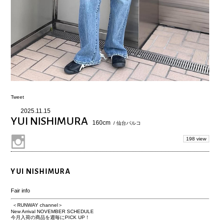
Tweet
2025.11.15
YUI NISHIMURA
160cm
/ 仙台パルコ
198 view
YUI NISHIMURA
Fair info
＜RUNWAY channel＞
New Arrival NOVEMBER SCHEDULE
今月入荷の商品を週毎にPICK UP！