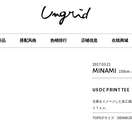
新品
搭配风格
热销排行
店铺信息
在线商城
2017.03.21
MINAMI
159cm
USDC PRINT TEE
古着をイメージした加工感
トＴｅｅ。
TOPS;Fサイズ DENIM: