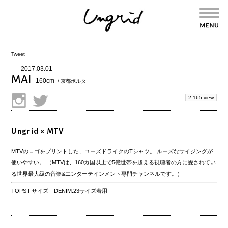
Tweet
2017.03.01
MAI
160cm
/ 京都ポルタ
2,165 view
Ungrid × MTV
MTVのロゴをプリントした、ユーズドライクのTシャツ。 ルーズなサイジングが
使いやすい。 （MTVは、160カ国以上で5億世帯を超える視聴者の方に愛されてい
る世界最大級の音楽&エンターテインメント専門チャンネルです。）
TOPS:Fサイズ DENIM:23サイズ着用