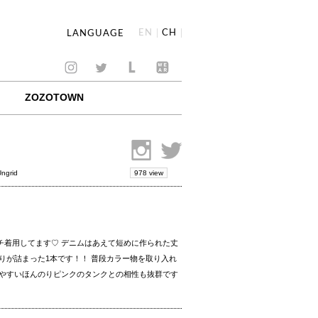
EN
CH
LANGUAGE
ZOZOTOWN
978 view
Ungrid
ンチ着用してます♡ デニムはあえて短めに作られた丈
りが詰まった1本です！！ 普段カラー物を取り入れ
やすいほんのりピンクのタンクとの相性も抜群です