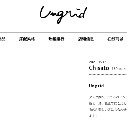
新品
搭配风格
热销排行
店铺信息
在线商城
2021.05.16
Chisato
160cm
/ 
Ungrid
タンクpch、デニム24イ
感と、形、色全てにこだわ
るのが難しい方にも合わせ
よ！！