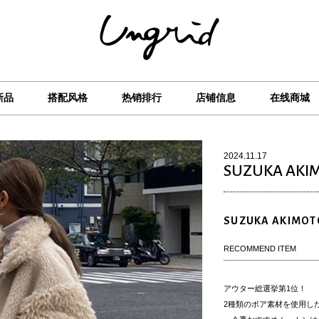
新品
搭配风格
热销排行
店铺信息
在线商城
2024.11.17
SUZUKA AKI
SUZUKA AKIMOT
RECOMMEND ITEM
アウター総選挙第1位！
2種類のボア素材を使用し