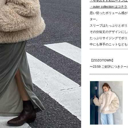
・今季おすすめムートンは
・outer collection はコチラ
思い切ったボリューム感が
ター。
スリーブはたっぷりとボリ
その分短丈のデザインにし
たっぷりサイジングでボリ
中にも厚手のニットなども
【ZOZOTOWN】
〜23:59 ご好評につきク