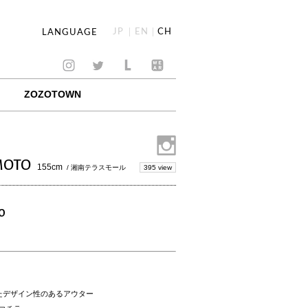
JP
EN
CH
LANGUAGE
ZOZOTOWN
MOTO
155cm
395 view
/ 湘南テラスモール
O
たデザイン性のあるアウター