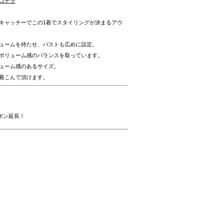
コチラ
キャッチーでこの1着でスタイリングが決まるアウ
ュームを持たせ、バストも広めに設定。
ボリューム感のバランスを取っています。
ューム感のあるサイズ。
着こんで頂けます。
ーポン延長！