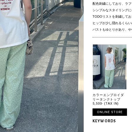
配色刺繍にしており、ラフ
シンプルなスタイリングに
TODOリストを刺繍して
ヒップが少し隠れるくらい
バストもゆとりがあり、や
カラーエンブロイダ
リータンクトップ
5,500- (TAX IN)
ONLINE STORE
KEYWORDS