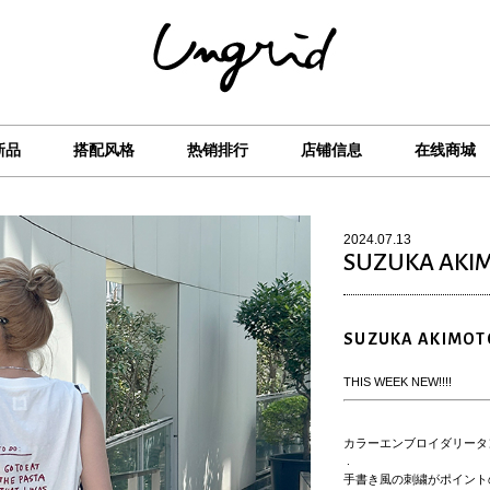
新品
搭配风格
热销排行
店铺信息
在线商城
2024.07.13
SUZUKA AKI
SUZUKA AKIMOT
THIS WEEK NEW!!!!
カラーエンブロイダリータ
.
手書き風の刺繍がポイント