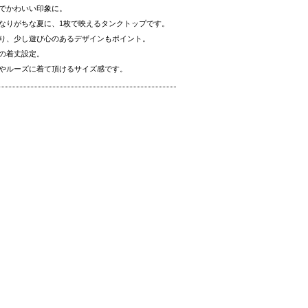
でかわいい印象に。
なりがちな夏に、1枚で映えるタンクトップです。
おり、少し遊び心のあるデザインもポイント。
の着丈設定。
やルーズに着て頂けるサイズ感です。