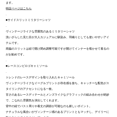
ます。
特設ページはこちら
.
■サイドスリットミリタリーシャツ
.
ヴィンテージライクな雰囲気のあるミリタリーシャツ
洗いざらした見た目が大人カジュアルに馴染み、羽織りとしても使いやすいアイ
テムです。
両脇のスリットは紐で開け閉め調整可能ですが開けてインナーを覗かせて着るの
がお勧めです。
.
■レースコンビロゴキャミソール
.
トレンドのレースデザインを取り入れたキャミソール
ヴィンテージライクなイーグルプリントが存在感を放ち、キャッチーな配色がス
タイリングのアクセントになる一枚。
甘さのあるレースディテールとメンズライクなグラフィックの組み合わせが絶妙
で、こなれた雰囲気を演出してくれます。
背中の紐でバスト周りや着丈の調節が可能なのも嬉しいポイント。
ナチュラルな風合いがヴィンテージ感のあるプリントともマッチし、デイリーに