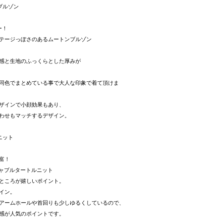
ブルゾン
ー！
テージっぽさのあるムートンブルゾン
感と生地のふっくらとした厚みが
。
同色でまとめている事で大人な印象で着て頂けま
ザインで小顔効果もあり、
わせもマッチするデザイン。
ニット
富！
ッシャブルタートルニット
ところが嬉しいポイント。
イン。
アームホールや首回りも少しゆるくしているので、
感が人気のポイントです。