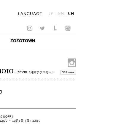
JP
EN
CH
LANGUAGE
ZOZOTOWN
MOTO
155cm
332 view
/ 湘南テラスモール
O
10％OFF
！
:00 ～ 10月5日（日）23:59