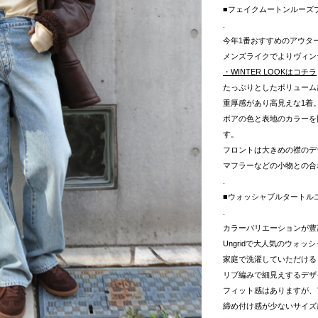
■フェイクムートンルーズ
.
今年1番おすすめのアウタ
メンズライクでよりヴィン
・WINTER LOOKはコチラ
たっぷりとしたボリューム
重厚感があり高見えな1着
ボアの色と表地のカラーを
す。
フロントは大きめの襟のデ
マフラーなどの小物との合
.
■ウォッシャブルタートル
.
カラーバリエーションが豊
Ungridで大人気のウォ
家庭で洗濯していただける
リブ編みで細見えするデザ
フィット感はありますが、
締め付け感が少ないサイズ