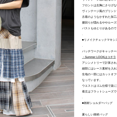
フロントは左胸にさりげな
ヴィンテージ風のプリント
古着のようなかすれた加工
腰回りが隠れるややルーズ
バストもゆとりがあるので
.
■リメイクチェックマキシ
.
パッチワークがキャッチー
・Summer LOOKはコチラ
アシンメトリーで計算され
細部にはレース素材を入れ
生地の一部にはカットオフ
なっています。
ウエストはゴム仕様で楽に
着丈はフラットシューズで
.
■雑材ショルダーバッグ
.
夏らしい雑材バッグ