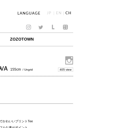
JP
EN
CH
LANGUAGE
ZOZOTOWN
AWA
155cm
405 view
/ Ungrid
でかわいいプリントTee
フルな車がポイント。