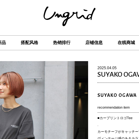
新品
搭配风格
热销排行
店铺信息
在线商城
2025.04.05
SUYAKO OG
SUYAKO OGAWA
recommendation item
■カープリントロゴTee
.
カーモチーフがキャッチー
ヴィンテージ感のあるカラ