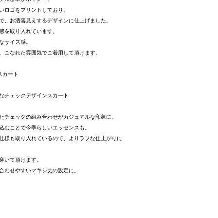
いロゴをプリントしており、
で、お洒落見えするデザインに仕上げました。
感を取り入れています。
なサイズ感。
、こなれた雰囲気でご着用して頂けます。
スカート
なチェックデザインスカート
たチェックの組み合わせがカジュアルな印象に。
込むことで今季らしいエッセンスも。
仕様も取り入れているので、よりラフな仕上がりに
穿いて頂けます。
合わせやすいマキシ丈の設定に。