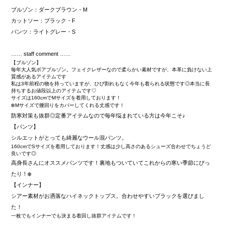
ブルゾン：ダークブラウン・M
カットソー：ブラック・F
パンツ：ライトグレー・S
…… staff comment ……
【ブルゾン】
毎年大人気ボアブルゾン。フェイクレザーなので柔らかい素材ですが、本革に負けない上
質感があるアイテムです
私は3年前程の物を持っていますが、ひび割れもなく今年も着られる状態です◎本当に長
持ちするお値段以上のアイテムです♡
サイズは160cmでMサイズを着用しております！
❄️Mサイズで腰回りをカバーしてくれる丈感です！
防寒対策も抜群◎定番アイテムなので毎年悩まれている方は今年こそ♪
【パンツ】
シルエットがとっても綺麗なウール混パンツ。
160cmでSサイズを着用しております！丈感は少し高さのあるシューズ合わせでちょうど
良いです◎
高身長さんにオススメパンツです！裏地もついていてこれからの寒い季節にぴっ
たり！❄️
【インナー】
シアー素材がお洒落なハイネックトップス。合わせやすいブラックを選びまし
た！
一枚でもインナーでも決まる着回し抜群アイテムです！