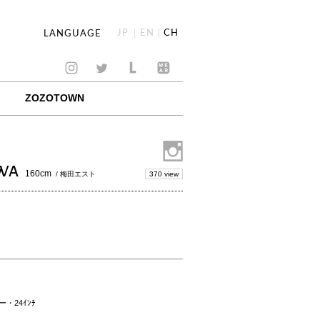
JP
EN
CH
LANGUAGE
ZOZOTOWN
AWA
160cm
370 view
/ 梅田エスト
・24ｲﾝﾁ