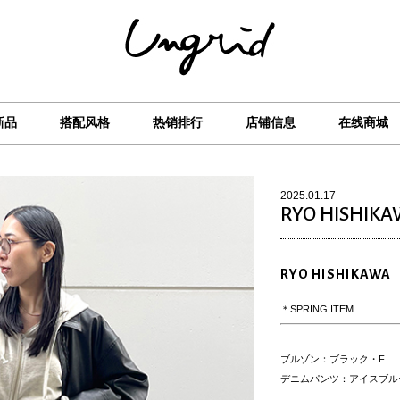
新品
搭配风格
热销排行
店铺信息
在线商城
2025.01.17
RYO HISHIK
RYO HISHIKAWA
＊SPRING ITEM
ブルゾン：ブラック・F
デニムパンツ：アイスブルー
.