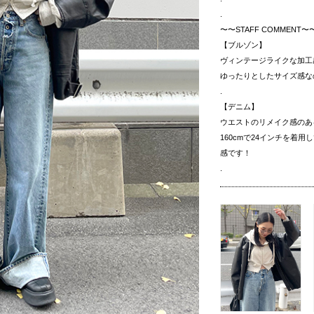
.
〜〜STAFF COMMENT〜
【ブルゾン】
ヴィンテージライクな加工
ゆったりとしたサイズ感な
.
【デニム】
ウエストのリメイク感のあ
160cmで24インチを着
感です！
.