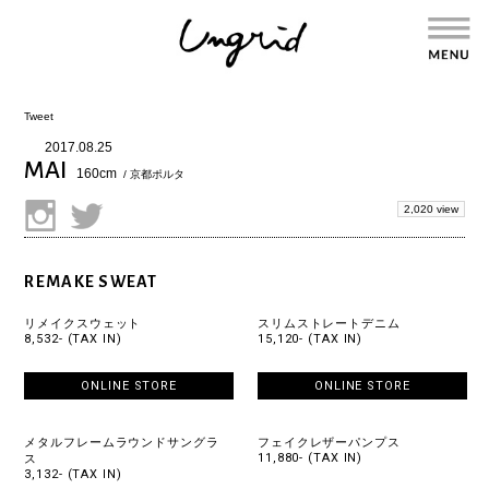
Tweet
2017.08.25
MAI
160cm
/ 京都ポルタ
2,020 view
REMAKE SWEAT
リメイクスウェット
スリムストレートデニム
8,532- (TAX IN)
15,120- (TAX IN)
ONLINE STORE
ONLINE STORE
メタルフレームラウンドサングラ
フェイクレザーパンプス
11,880- (TAX IN)
ス
3,132- (TAX IN)