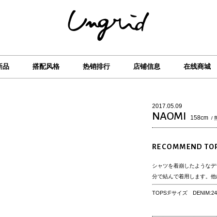
新品
搭配风格
热销排行
店铺信息
在线商城
2017.05.09
NAOMI
158cm
/
RECOMMEND TO
シャツを着崩したようなデ
分で結んで着用します。他
TOPS:Fサイズ DENIM: