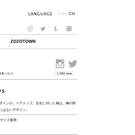
EN
CH
LANGUAGE
ZOZOTOWN
1,580 view
 熊本パルコ
PS
ザインの、ベアトップ。左右に付いた袖は、胸の部
にはないデザイン。
24サイズ着用