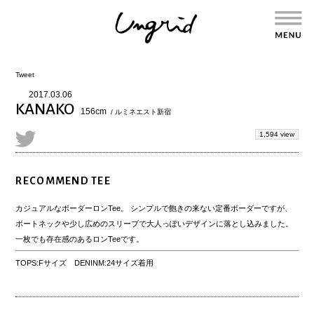
Tweet
2017.03.06
KANAKO
156cm
/ ルミネエスト新宿
1,594 view
RECOMMEND TEE
カジュアルなボーダーロンTee。 シンプルで飽きの来ない定番ボーダーですが、
ボートネックや少し広めのスリーブで大人っぽいデザインに落とし込みました。
一枚でも存在感のあるロンTeeです。
TOPS:Fサイズ DENINM:24サイズ着用