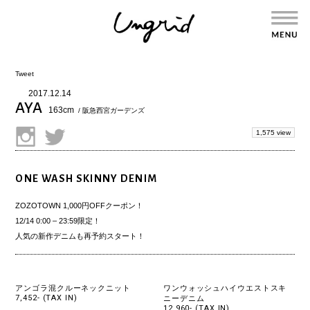
Tweet
2017.12.14
AYA
163cm
/ 阪急西宮ガーデンズ
1,575 view
ONE WASH SKINNY DENIM
ZOZOTOWN
1,000円OFFクーポン！
12/14 0:00 – 23:59限定！
人気の新作デニムも再予約スタート！
アンゴラ混クルーネックニット
ワンウォッシュハイウエストスキ
7,452- (TAX IN)
ニーデニム
12,960- (TAX IN)