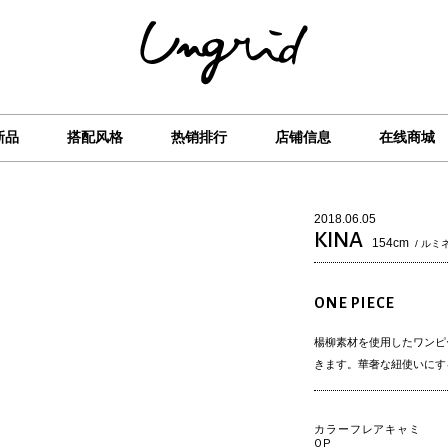
新品
搭配风格
热销排行
店铺信息
在线商城
2018.06.05
KINA
154cm
/ ルミ
ONE PIECE
楊柳素材を使用したワンピ
きます。華奢な紐使いにす
カラーフレアキャミ
OP