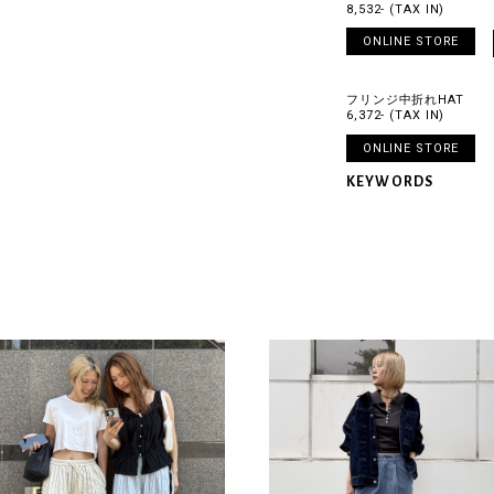
8,532- (TAX IN)
ONLINE STORE
フリンジ中折れHAT
6,372- (TAX IN)
ONLINE STORE
KEYWORDS