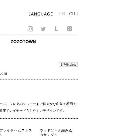
EN
CH
LANGUAGE
ZOZOTOWN
1,708 view
ネ立川
ース。フレアのシルエットで軽やかな印象で着用で
る事でレイヤードもしやすいデザインです。
フレイドヘムストス
ウッドソール編み込
リ
みサンダル