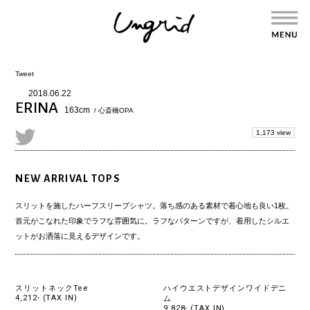
Tweet
2018.06.22
ERINA
163cm
/ 心斎橋OPA
1,173 view
NEW ARRIVAL TOPS
スリットを施したハーフスリーブシャツ。落ち感のある素材で着心地も良い1枚。
首元がこなれた印象でラフな雰囲気に。ラフなパターンですが、着用したシルエ
ットがお洒落に見えるデザインです。
スリットネックTee
ハイウエストデザインワイドデニ
4,212- (TAX IN)
ム
9,828- (TAX IN)