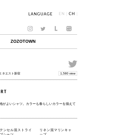
EN
CH
LANGUAGE
ZOZOTOWN
1,580 view
ルミネエスト新宿
IRT
地がよいシャツ。カラーも春らしいカラーを揃えて
テンセル混ストライ
リネン混マリンキャ
プシャツ
ップ