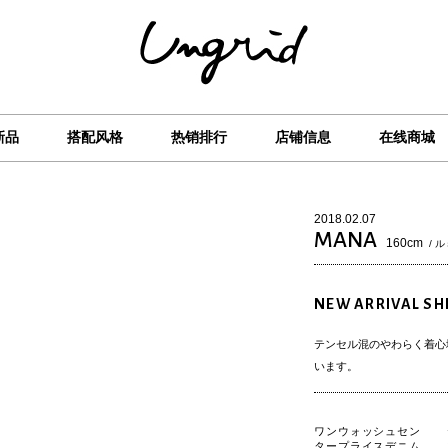
新品
搭配风格
热销排行
店铺信息
在线商城
2018.02.07
MANA
160cm
/ 
NEW ARRIVAL SH
テンセル混のやわらく着心
います。
ワンウォッシュセン
タープライスデニム