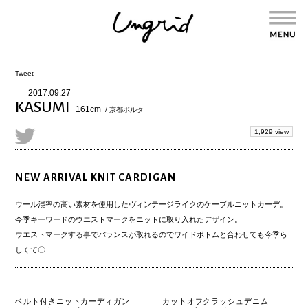
Tweet
2017.09.27
KASUMI
161cm
/ 京都ポルタ
1,929 view
NEW ARRIVAL KNIT CARDIGAN
ウール混率の高い素材を使用したヴィンテージライクのケーブルニットカーデ。
今季キーワードのウエストマークをニットに取り入れたデザイン。
ウエストマークする事でバランスが取れるのでワイドボトムと合わせても今季ら
しくて〇
ベルト付きニットカーディガン
カットオフクラッシュデニム