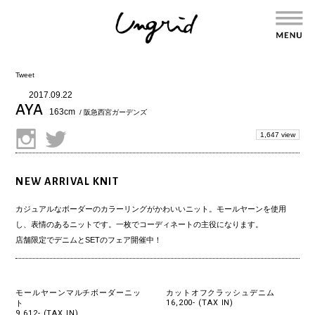
Tweet
2017.09.22
AYA
163cm
/ 阪急西宮ガーデンズ
1,647 view
NEW ARRIVAL KNIT
カジュアルなボーダーのカラーリングがかわいいニット。モールヤーンを使用
し、表情のあるニットです。一枚でコーディネートの主役になります。
店舗限定
でデニムとSETのフェア開催中！
モールヤーンマルチボーダーニッ
カットオフクラッシュデニム
16,200- (TAX IN)
ト
9,612- (TAX IN)