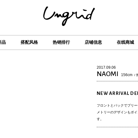
新品
搭配风格
热销排行
店铺信息
在线商城
2017.09.06
NAOMI
156cm
/
NEW ARRIVAL D
フロントとバックでブリー
メトリーのデザインもポイ
す。