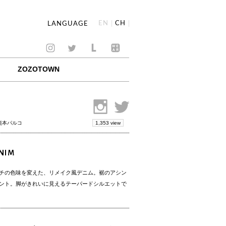
EN
CH
LANGUAGE
ZOZOTOWN
1,353 view
 熊本パルコ
ENIM
チの色味を変えた、リメイク風デニム。裾のアシン
ント。脚がきれいに見えるテーパードシルエットで