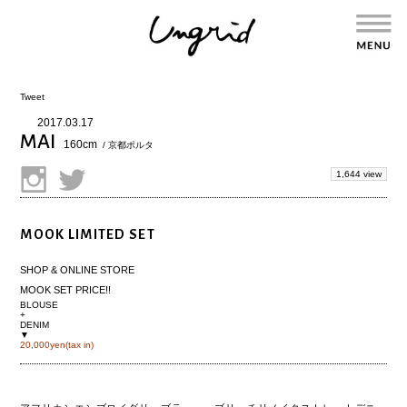
Tweet
2017.03.17
MAI
160cm
/ 京都ポルタ
1,644 view
MOOK LIMITED SET
SHOP
&
ONLINE STORE
MOOK SET PRICE!!
BLOUSE
+
DENIM
▼
20,000yen(tax in)