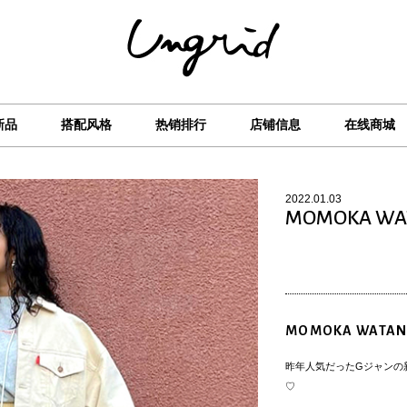
新品
搭配风格
热销排行
店铺信息
在线商城
2022.01.03
MOMOKA WA
MOMOKA WATAN
昨年人気だったGジャンの
♡