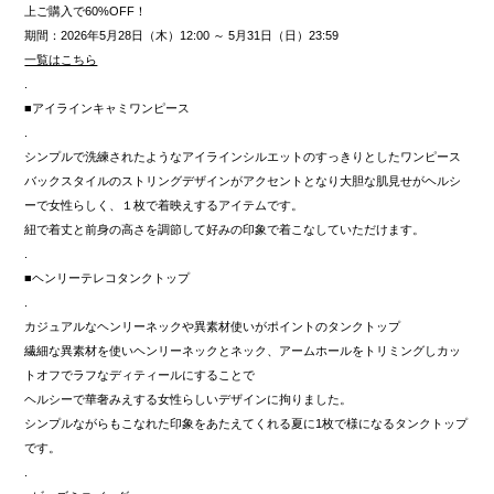
上ご購入で
60%OFF
！
期間：2026年5月28日（木）12:00 ～ 5月31日（日）23:59
一覧はこちら
.
■アイラインキャミワンピース
.
シンプルで洗練されたようなアイラインシルエットのすっきりとしたワンピース
バックスタイルのストリングデザインがアクセントとなり大胆な肌見せがヘルシ
ーで女性らしく、１枚で着映えするアイテムです。
紐で着丈と前身の高さを調節して好みの印象で着こなしていただけます。
.
■ヘンリーテレコタンクトップ
.
カジュアルなヘンリーネックや異素材使いがポイントのタンクトップ
繊細な異素材を使いヘンリーネックとネック、アームホールをトリミングしカッ
トオフでラフなディティールにすることで
ヘルシーで華奢みえする女性らしいデザインに拘りました。
シンプルながらもこなれた印象をあたえてくれる夏に1枚で様になるタンクトップ
です。
.