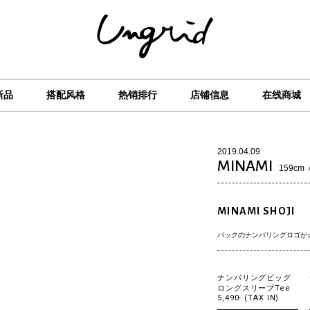
新品
搭配风格
热销排行
店铺信息
在线商城
2019.04.09
MINAMI
159cm
MINAMI SHOJI
バックのナンバリングロゴがカ
ナンバリングビッグ
ロングスリーブTee
5,490- (TAX IN)