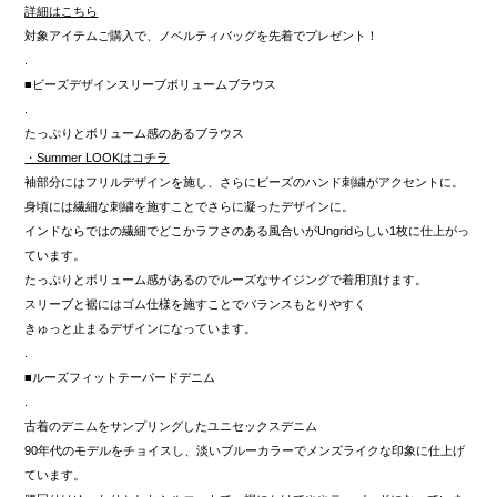
詳細はこちら
対象アイテムご購入で、ノベルティバッグを先着でプレゼント！
.
■ビーズデザインスリーブボリュームブラウス
.
たっぷりとボリューム感のあるブラウス
・Summer LOOKはコチラ
袖部分にはフリルデザインを施し、さらにビーズのハンド刺繍がアクセントに。
身頃には繊細な刺繍を施すことでさらに凝ったデザインに。
インドならではの繊細でどこかラフさのある風合いがUngridらしい1枚に仕上がっ
ています。
たっぷりとボリューム感があるのでルーズなサイジングで着用頂けます。
スリーブと裾にはゴム仕様を施すことでバランスもとりやすく
きゅっと止まるデザインになっています。
.
■ルーズフィットテーパードデニム
.
古着のデニムをサンプリングしたユニセックスデニム
90年代のモデルをチョイスし、淡いブルーカラーでメンズライクな印象に仕上げ
ています。