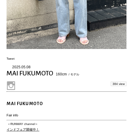
Tweet
2025.05.08
MAI FUKUMOTO
160cm
/ モデル
384 view
MAI FUKUMOTO
Fair info
＜RUNWAY channel＞
インドフェア開催中！