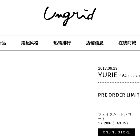
新品
搭配风格
热销排行
店铺信息
在线商城
2017.09.29
YURIE
164cm
/ YU
PRE ORDER LIMIT
フェイクムートンコ
ート
17,280- (TAX IN)
ONLINE STORE