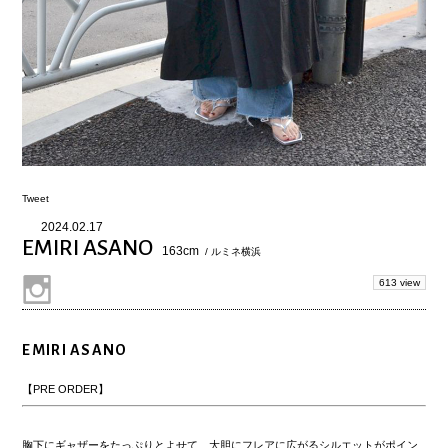
Tweet
2024.02.17
EMIRI ASANO
163cm
/ ルミネ横浜
613 view
EMIRI ASANO
【PRE ORDER】
胸下にギャザーをたっぷりとよせて、大胆にフレアに広がるシルエットがポイン