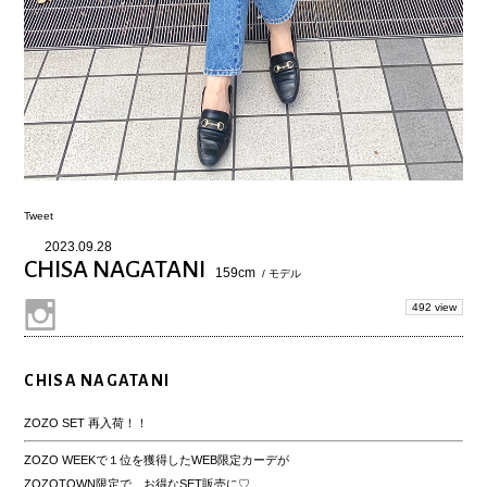
Tweet
2023.09.28
CHISA NAGATANI
159cm
/ モデル
492 view
CHISA NAGATANI
ZOZO SET 再入荷！！
ZOZO WEEKで１位を獲得したWEB限定カーデが
ZOZOTOWN限定で、お得なSET販売に♡