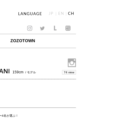
JP
EN
CH
LANGUAGE
ZOZOTOWN
ANI
159cm
74 view
/ モデル
ー4名が選ぶ！