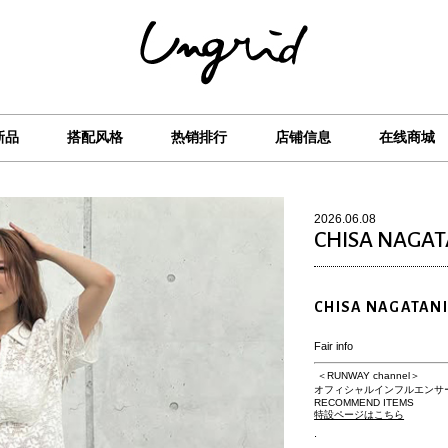
新品
搭配风格
热销排行
店铺信息
在线商城
2026.06.08
CHISA NAGAT
CHISA NAGATANI
Fair info
＜RUNWAY channel＞
オフィシャルインフルエンサ
RECOMMEND ITEMS
特設ページはこちら
.