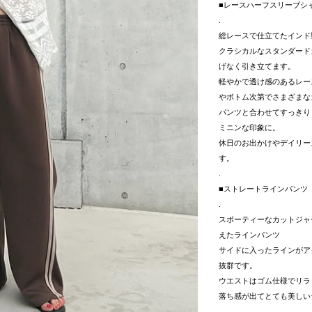
■レースハーフスリーブシ
.
総レースで仕立てたインド
クラシカルなスタンダード
げなく引き立てます。
軽やかで透け感のあるレー
やボトム次第でさまざまな
パンツと合わせてすっきり
ミニンな印象に。
休日のお出かけやデイリー
す。
.
■ストレートラインパンツ
.
スポーティーなカットジャ
えたラインパンツ
サイドに入ったラインがア
抜群です。
ウエストはゴム仕様でリラ
落ち感が出てとても美しい
.