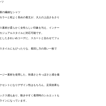
ャツ
製の繊細なシャツ
カラーと程よく長めの着丈が、大人の上品さをさり
ス素材が柔らかく女性らしい印象を与え、インナー
カジュアルスタイルに対応可能です。
としたきれいめコーデに、スカートと合わせてフェ
スタイルにもぴったりな、着回し力の高い一枚で
ージー素材を使用した、快適さと今っぽさと感を備
クセントになりデザイン性はもちろん、足長効果も
ックス感もあり、動きやすく着用時のシルエットも
ラインになっています。