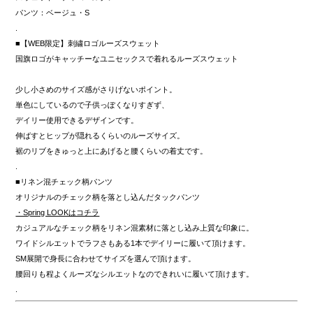
パンツ：ベージュ・S
.
■【WEB限定】刺繍ロゴルーズスウェット
国旗ロゴがキャッチーなユニセックスで着れるルーズスウェット
少し小さめのサイズ感がさりげないポイント。
単色にしているので子供っぽくなりすぎず、
デイリー使用できるデザインです。
伸ばすとヒップが隠れるくらいのルーズサイズ。
裾のリブをきゅっと上にあげると腰くらいの着丈です。
.
■リネン混チェック柄パンツ
オリジナルのチェック柄を落とし込んだタックパンツ
・Spring LOOKはコチラ
カジュアルなチェック柄をリネン混素材に落とし込み上質な印象に。
ワイドシルエットでラフさもある1本でデイリーに履いて頂けます。
SM展開で身長に合わせてサイズを選んで頂けます。
腰回りも程よくルーズなシルエットなのできれいに履いて頂けます。
.