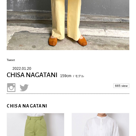
Tweet
2022.01.20
CHISA NAGATANI
159cm
/ モデル
665 view
CHISA NAGATANI