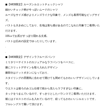
◼︎【WEB限定】ルーズシルエットチェックシャツ
細かいチェック柄が今っぽいムードのシャツ
ルーズなサイズ感がよりメンズライクな印象で、メンズも着用可能なビッグサイ
ズ。
バストも大きめにしており、生地は落ち感があるのでこなれた印象でご着用いた
だけます。
155㎝でお尻がすっぽり隠れる丈感。
バストは広めの設定でゆったりしています。
.
.
◼︎【WEB限定】デザインラフルーズパンツ
ミリタリーテイストのカジュアルなラフパンツをベースに、
膝にスリットデザインを取り入れたデザイン
膝部分はドットボタンになっており、
スタイリングの雰囲気に合わせて開けても閉めてもかわいいデザインにしていま
す。
ウエストは後ろのみゴム仕様で前から見たらラフすぎない印象に。
タックをつまんでいるので、すっきりとしたバランスでご着用いただけます。
裾にはドロストのゴムを入れているので、絞ってもかわいいシルエットです。
フルレングスで履いて頂けます。