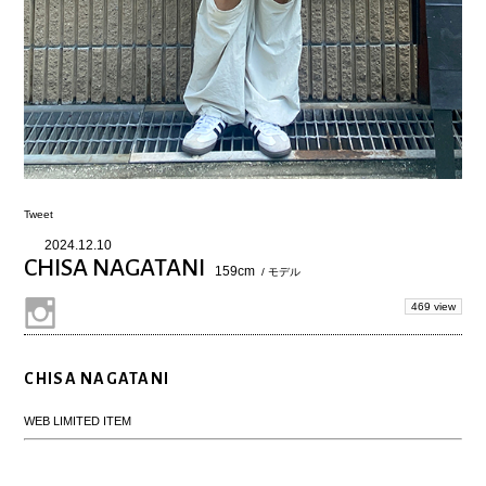
Tweet
2024.12.10
CHISA NAGATANI
159cm
/ モデル
469 view
CHISA NAGATANI
WEB LIMITED ITEM