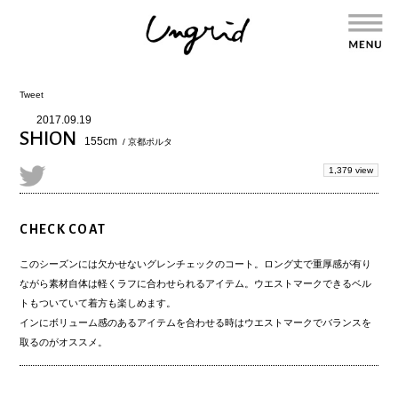
Tweet
2017.09.19
SHION
155cm
/ 京都ポルタ
1,379 view
CHECK COAT
このシーズンには欠かせないグレンチェックのコート。ロング丈で重厚感が有り
ながら素材自体は軽くラフに合わせられるアイテム。ウエストマークできるベル
トもついていて着方も楽しめます。
インにボリューム感のあるアイテムを合わせる時はウエストマークでバランスを
取るのがオススメ。