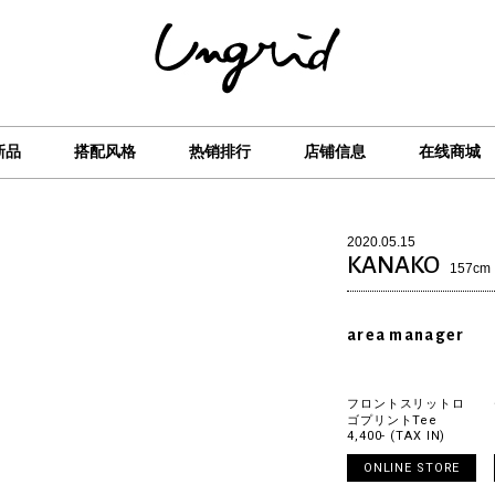
新品
搭配风格
热销排行
店铺信息
在线商城
2020.05.15
KANAKO
157cm
area manager
フロントスリットロ
ゴプリントTee
4,400- (TAX IN)
ONLINE STORE