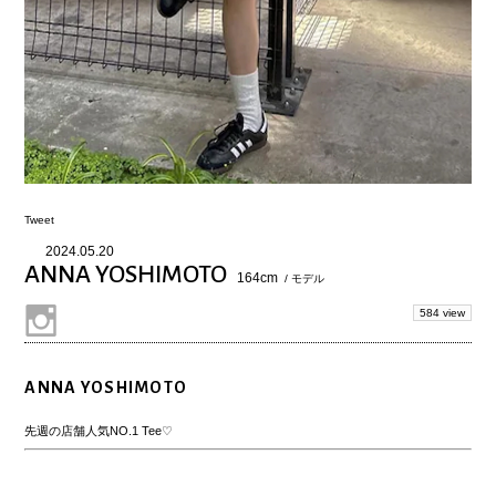
Tweet
2024.05.20
ANNA YOSHIMOTO
164cm
/ モデル
584 view
ANNA YOSHIMOTO
先週の店舗人気NO.1 Tee♡
.