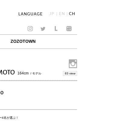
JP
EN
CH
LANGUAGE
ZOZOTOWN
MOTO
164cm
83 view
/ モデル
TO
ー4名が選ぶ！