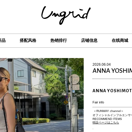
新品
搭配风格
热销排行
店铺信息
在线商城
2026.06.04
ANNA YOSHI
ANNA YOSHIMO
Fair info
＜RUNWAY channel＞
オフィシャルインフルエンサ
RECOMMEND ITEMS
特設ページはこちら
.