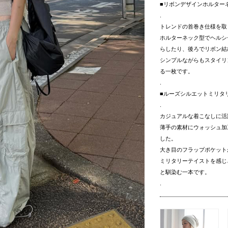
■リボンデザインホルター
.
トレンドの首巻き仕様を取
ホルターネック型でヘルシ
らしたり、後ろでリボン結
シンプルながらもスタイリ
る一枚です。
.
■ルーズシルエットミリタ
.
カジュアルな着こなしに活
薄手の素材にウォッシュ加
した。
大き目のフラップポケット
ミリタリーテイストを感じ
と馴染む一本です。
.