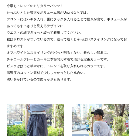
今季もトレンドのミリタリーパンツ！
たっぷりとした贅沢なボリューム感がUngridならでは。
フロントにはハギを入れ、更にタックを入れることで動きが出て、ボリュームが
あってもすっきりと見えるデザインに。
ウエストの紐でぎゅっと絞って着用してください。
裾はドロストがついているので、絞って履くと今っぽいスタイリングになってお
すすめです。
オフホワイトはスタイリングがパっと明るくなり、春らしい印象に。
チャコールグレーとカーキは季節問わず着て頂ける定番カラーです。
ピンクはぱっと華やかに、トレンドを取り入れられるカラーです。
高密度のコットン素材で少ししゃかっとした風合い。
洗いをかけているので柔らかさもあります。